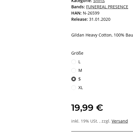
Kategorie:
Shirts
Bands:
FUNEREAL PRESENCE
HAN:
N-26599
Release:
31.01.2020
Gildan Heavy Cotton, 100% Ba
Größe
L
M
S
XL
19,99 €
inkl. 19% USt. , zzgl.
Versand