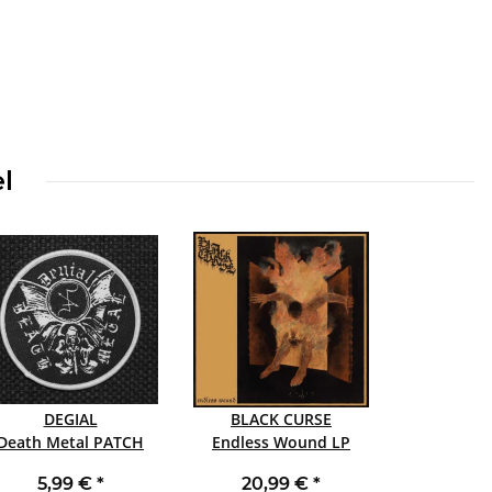
l
DEGIAL
BLACK CURSE
Death Metal PATCH
Endless Wound LP
5,99 €
*
20,99 €
*