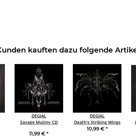
Kunden kauften dazu folgende Artike
DEGIAL
DEGIAL
Savage Mutiny CD
Death's Striking Wings
CD
10,99 €
*
11,99 €
*