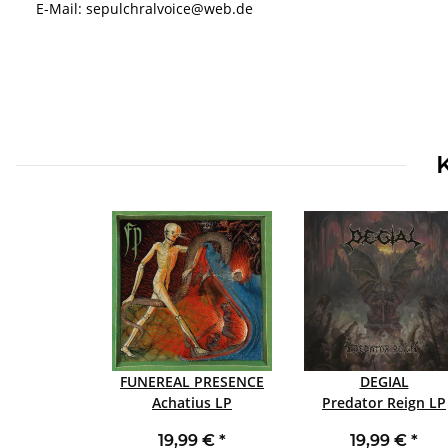
E-Mail: sepulchralvoice@web.de
FUNEREAL PRESENCE
DEGIAL
Achatius LP
Predator Reign LP
19,99 €
*
19,99 €
*