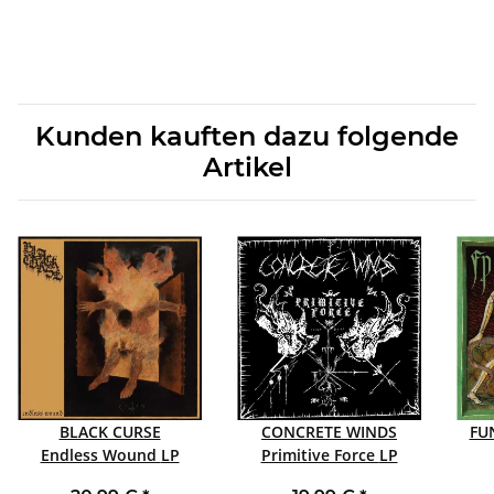
Kunden kauften dazu folgende
Artikel
BLACK CURSE
CONCRETE WINDS
FU
Endless Wound LP
Primitive Force LP