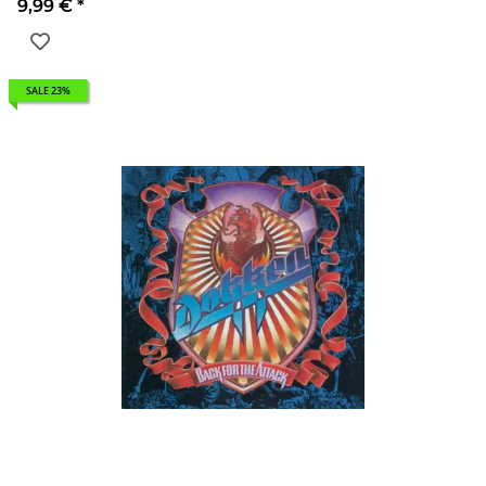
9,99 €
*
SALE 23%