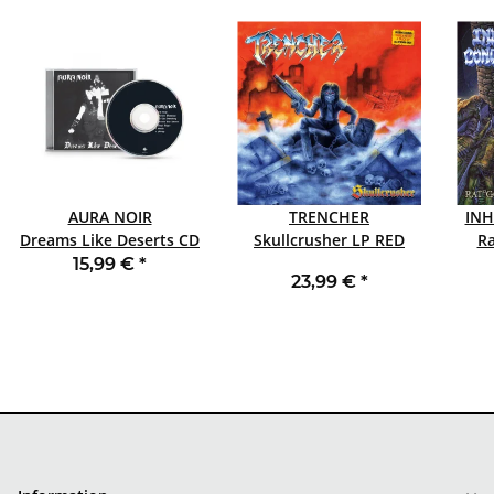
AURA NOIR
TRENCHER
IN
Dreams Like Deserts CD
Skullcrusher LP RED
Rat°
JEWELCASE
15,99 €
*
23,99 €
*