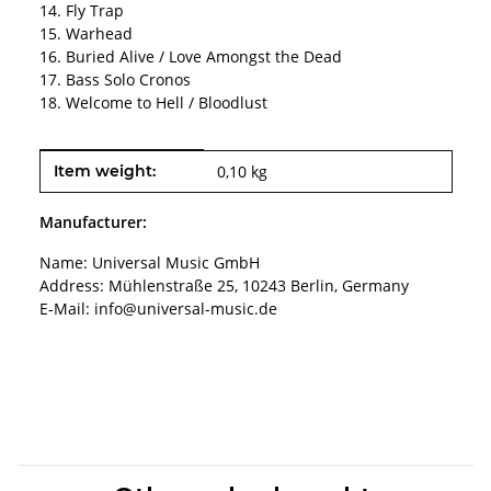
14. Fly Trap
15. Warhead
16. Buried Alive / Love Amongst the Dead
17. Bass Solo Cronos
18. Welcome to Hell / Bloodlust
Item information
Value
Item weight:
0,10
kg
Manufacturer:
Name: Universal Music GmbH
Address: Mühlenstraße 25, 10243 Berlin, Germany
E-Mail: info@universal-music.de