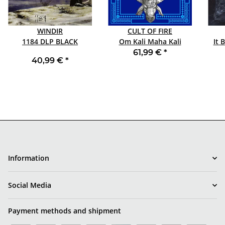
WINDIR
CULT OF FIRE
1184 DLP BLACK
Om Kali Maha Kali
It B
SHAPED PIC BOXED
61,99 €
*
40,99 €
*
Information
Social Media
Payment methods and shipment