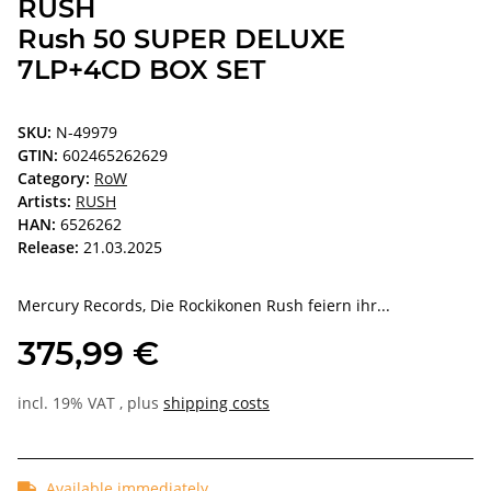
RUSH
Rush 50 SUPER DELUXE
7LP+4CD BOX SET
SKU:
N-49979
GTIN:
602465262629
Category:
RoW
Artists:
RUSH
HAN:
6526262
Release:
21.03.2025
Mercury Records, Die Rockikonen Rush feiern ihr...
375,99 €
incl. 19% VAT , plus
shipping costs
Available immediately