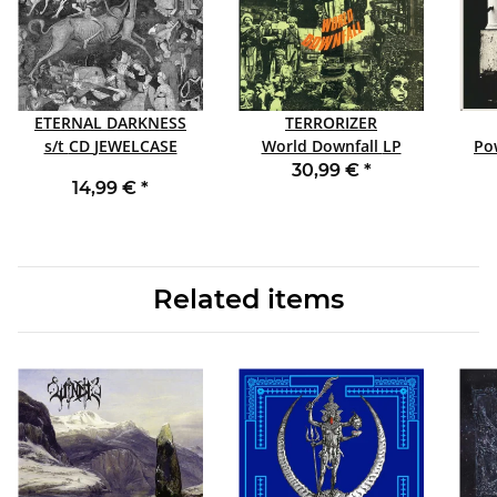
ETERNAL DARKNESS
TERRORIZER
s/t CD JEWELCASE
World Downfall LP
Po
BLACK FDR
30,99 €
*
14,99 €
*
Related items