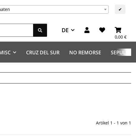
aaten
✔
DE
0,00 €
MISC
CRUZ DEL SUR
NO REMORSE
SEPULCHR
Artikel 1 - 1 von 1