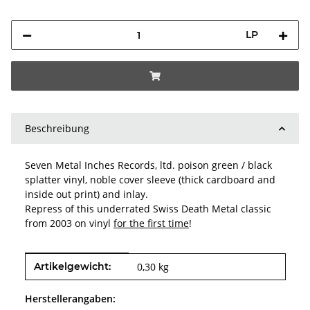
LP
Beschreibung
Seven Metal Inches Records, ltd. poison green / black
splatter vinyl, noble cover sleeve (thick cardboard and
inside out print) and inlay.
Repress of this underrated Swiss Death Metal classic
from 2003 on vinyl
for the first time
!
Produkteigenschaft
Wert
Artikelgewicht:
0,30
kg
Herstellerangaben: