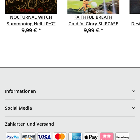
NOCTURNAL WITCH
FAITHFUL BREATH
Summoning Hell LP+7"
Gold 'n' Glory SLIPCASE
Dest
GOLD
CD
9,99 €
*
9,99 €
*
Informationen
Social Media
Zahlarten und Versand