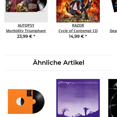
AUTOPSY
RAZOR
Morbidity Triumphant
Cycle of Contempt CD
Dead
LP BLACK
JEWELCASE
23,99 €
*
14,99 €
*
Ähnliche Artikel