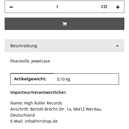
CD
Beschreibung
Peaceville, jewelcase
Produkteigenschaft
Wert
Artikelgewicht:
0,10
kg
Importeur/Verantwortlicher:
Name: High Roller Records
Anschrift: Bertolt-Brecht-Str. 1a, 08412 Werdau,
Deutschland
E-Mail: info@hrrshop.de