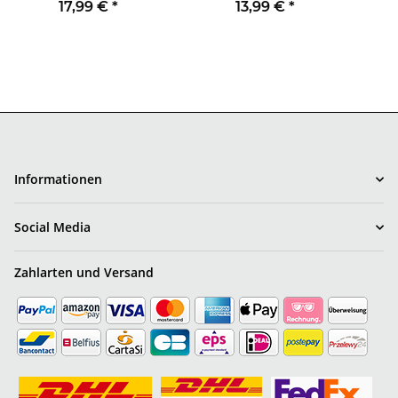
Tomorrow LP RED /
JEWELCASE
17,99 €
*
13,99 €
*
WHITE BI-COLOR
Informationen
Social Media
Zahlarten und Versand