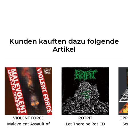
Kunden kauften dazu folgende
Artikel
VIOLENT FORCE
ROTPIT
OPP
Malevolent Assault of
Let There be Rot CD
Se