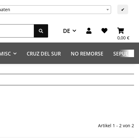
aaten
✔
DE
0,00 €
MISC
CRUZ DEL SUR
NO REMORSE
SEPULCHR
Artikel 1 - 2 von 2