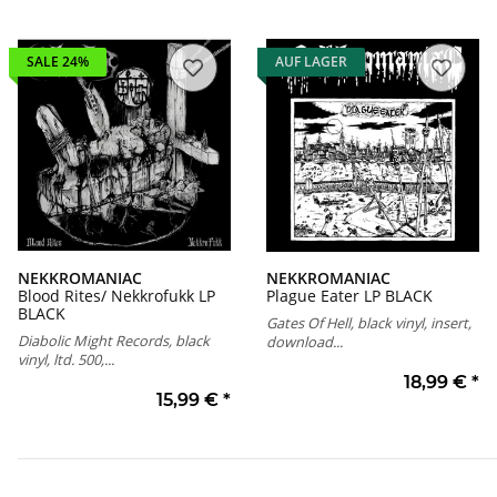
SALE 24%
AUF LAGER
NEKKROMANIAC
NEKKROMANIAC
Blood Rites/ Nekkrofukk LP
Plague Eater LP BLACK
BLACK
Gates Of Hell, black vinyl, insert,
Diabolic Might Records, black
download...
vinyl, ltd. 500,...
18,99 €
*
15,99 €
*