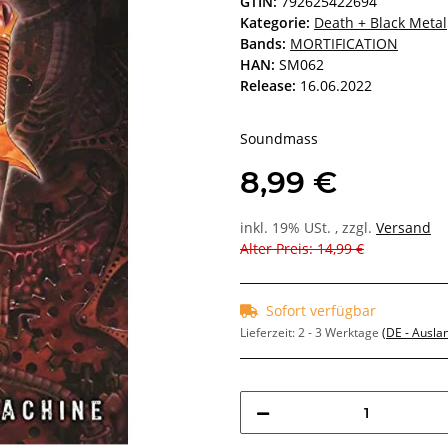
GTIN:
792625422694
Kategorie:
Death + Black Metal
Bands:
MORTIFICATION
HAN:
SM062
Release:
16.06.2022
Soundmass
8,99 €
inkl. 19% USt. , zzgl.
Versand
Alter Preis: 14,99 €
Sofort verfügbar
Lieferzeit:
2 - 3 Werktage
(DE - Ausla