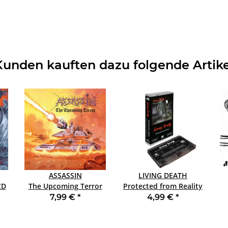
Kunden kauften dazu folgende Artike
ASSASSIN
LIVING DEATH
The Upcoming Terror
Protected from Reality
SLIPCASE CD
/ Back to the Weapons
7,99 €
*
4,99 €
*
MC