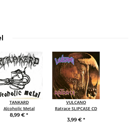
l
TANKARD
VULCANO
Alcoholic Metal
Ratrace SLIPCASE CD
SLIPCASE CD
8,99 €
*
3,99 €
*