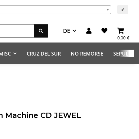
✔
DE
0,00 €
MISC
CRUZ DEL SUR
NO REMORSE
SEPULCHR
hm Machine CD JEWEL