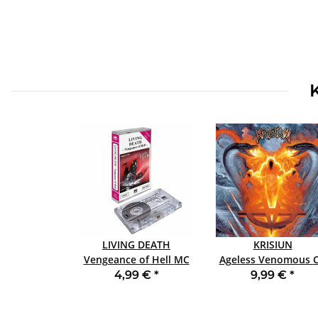
LIVING DEATH
KRISIUN
Vengeance of Hell MC
Ageless Venomous CD
2nd Edition
DIGIBOOK
4,99 €
*
9,99 €
*