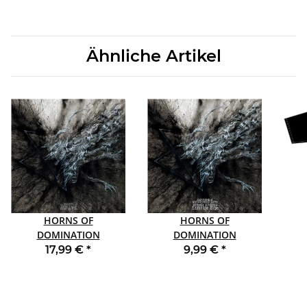
Ähnliche Artikel
HORNS OF
HORNS OF
DOMINATION
DOMINATION
Where Voices Leave No
Where Voices Leave No
Wher
17,99 €
*
9,99 €
*
Echo LP
Echo CD