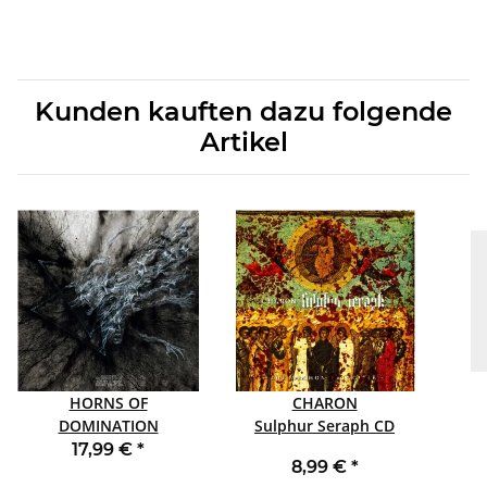
Kunden kauften dazu folgende
Artikel
HORNS OF
CHARON
DOMINATION
Sulphur Seraph CD
Where Voices Leave No
Wher
17,99 €
*
8,99 €
*
Echo LP