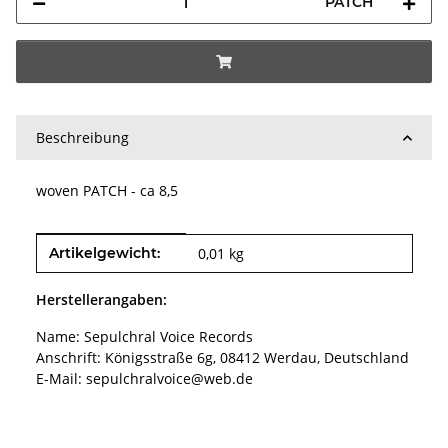
PATCH
Beschreibung
woven PATCH - ca 8,5
Produkteigenschaft
Wert
Artikelgewicht:
0,01
kg
Herstellerangaben:
Name: Sepulchral Voice Records
Anschrift: Königsstraße 6g, 08412 Werdau, Deutschland
E-Mail: sepulchralvoice@web.de