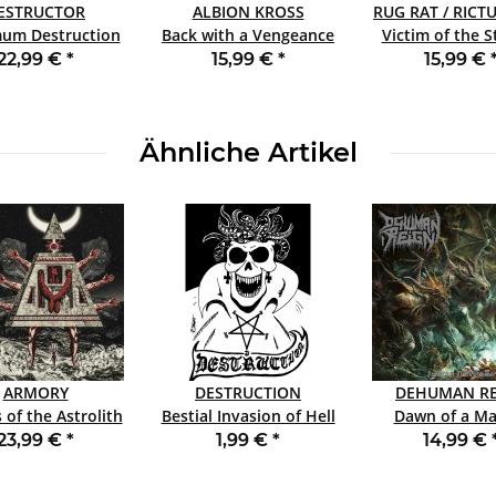
ESTRUCTOR
ALBION KROSS
RUG RAT / RICT
um Destruction
Back with a Vengeance
Victim of the S
LP+7" LTD SPLATTER
CD JEWELCASE
Rictus Grin CD
22,99 €
*
15,99 €
*
15,99 €
JEWELCAS
Ähnliche Artikel
ARMORY
DESTRUCTION
DEHUMAN RE
 of the Astrolith
Bestial Invasion of Hell
Dawn of a Ma
LP BLACK
POSTER
Dominion CD
23,99 €
*
1,99 €
*
14,99 €
JEWELCAS