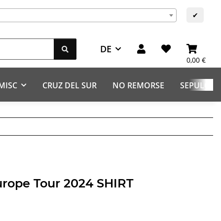
✔
DE
0,00 €
MISC
CRUZ DEL SUR
NO REMORSE
SEPULCHR
urope Tour 2024 SHIRT