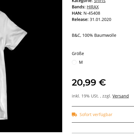
Kategorie:
Shirts
Bands:
HIRAX
HAN:
N-45408
Release:
31.01.2020
B&C, 100% Baumwolle
Größe
M
20,99 €
inkl. 19% USt. , zzgl.
Versand
Sofort verfügbar