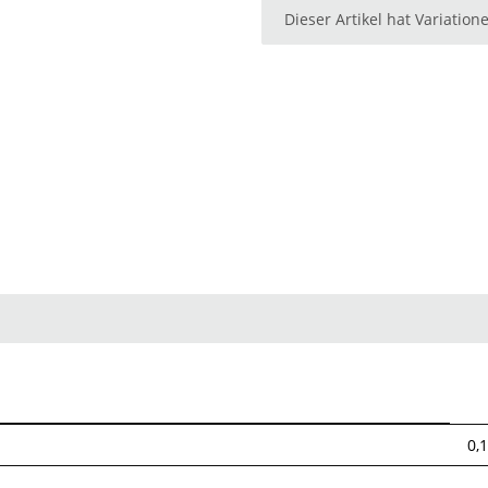
x
Dieser Artikel hat Variatio
0,