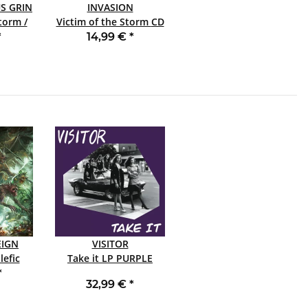
US GRIN
INVASION
torm /
Victim of the Storm CD
JEWELCASE
*
14,99 €
*
E
IGN
VISITOR
lefic
Take it LP PURPLE
*
32,99 €
*
E