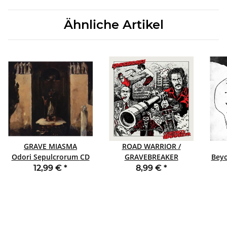
Ähnliche Artikel
GRAVE MIASMA
ROAD WARRIOR /
Odori Sepulcrorum CD
GRAVEBREAKER
Beyo
DIGI
Split 7"
12,99 €
*
8,99 €
*