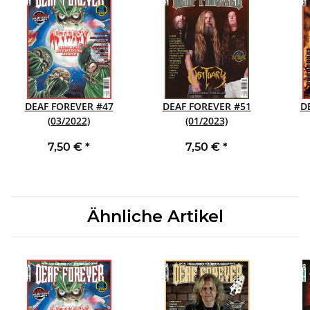
DEAF FOREVER #47
DEAF FOREVER #51
D
(03/2022)
(01/2023)
7,50 €
*
7,50 €
*
Ähnliche Artikel