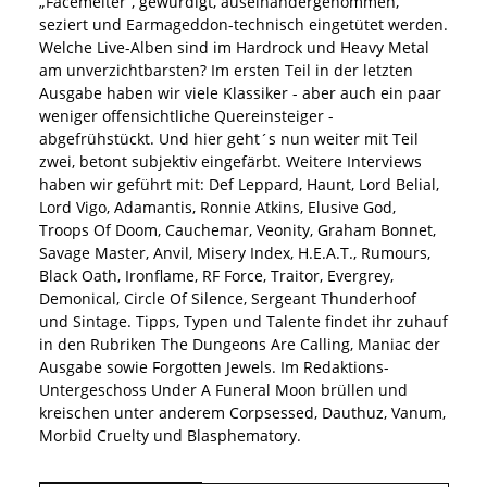
„Facemelter“, gewürdigt, auseinandergenommen,
seziert und Earmageddon-technisch eingetütet werden.
Welche Live-Alben sind im Hardrock und Heavy Metal
am unverzichtbarsten? Im ersten Teil in der letzten
Ausgabe haben wir viele Klassiker - aber auch ein paar
weniger offensichtliche Quereinsteiger -
abgefrühstückt. Und hier geht´s nun weiter mit Teil
zwei, betont subjektiv eingefärbt. Weitere Interviews
haben wir geführt mit: Def Leppard, Haunt, Lord Belial,
Lord Vigo, Adamantis, Ronnie Atkins, Elusive God,
Troops Of Doom, Cauchemar, Veonity, Graham Bonnet,
Savage Master, Anvil, Misery Index, H.E.A.T., Rumours,
Black Oath, Ironflame, RF Force, Traitor, Evergrey,
Demonical, Circle Of Silence, Sergeant Thunderhoof
und Sintage. Tipps, Typen und Talente findet ihr zuhauf
in den Rubriken The Dungeons Are Calling, Maniac der
Ausgabe sowie Forgotten Jewels. Im Redaktions-
Untergeschoss Under A Funeral Moon brüllen und
kreischen unter anderem Corpsessed, Dauthuz, Vanum,
Morbid Cruelty und Blasphematory.