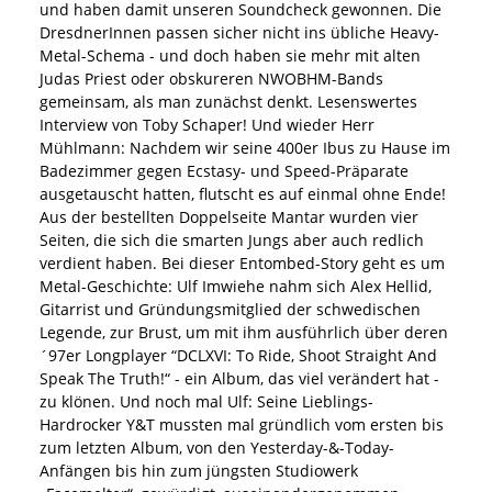
und haben damit unseren Soundcheck gewonnen. Die
DresdnerInnen passen sicher nicht ins übliche Heavy-
Metal-Schema - und doch haben sie mehr mit alten
Judas Priest oder obskureren NWOBHM-Bands
gemeinsam, als man zunächst denkt. Lesenswertes
Interview von Toby Schaper! Und wieder Herr
Mühlmann: Nachdem wir seine 400er Ibus zu Hause im
Badezimmer gegen Ecstasy- und Speed-Präparate
ausgetauscht hatten, flutscht es auf einmal ohne Ende!
Aus der bestellten Doppelseite Mantar wurden vier
Seiten, die sich die smarten Jungs aber auch redlich
verdient haben. Bei dieser Entombed-Story geht es um
Metal-Geschichte: Ulf Imwiehe nahm sich Alex Hellid,
Gitarrist und Gründungsmitglied der schwedischen
Legende, zur Brust, um mit ihm ausführlich über deren
´97er Longplayer “DCLXVI: To Ride, Shoot Straight And
Speak The Truth!“ - ein Album, das viel verändert hat -
zu klönen. Und noch mal Ulf: Seine Lieblings-
Hardrocker Y&T mussten mal gründlich vom ersten bis
zum letzten Album, von den Yesterday-&-Today-
Anfängen bis hin zum jüngsten Studiowerk