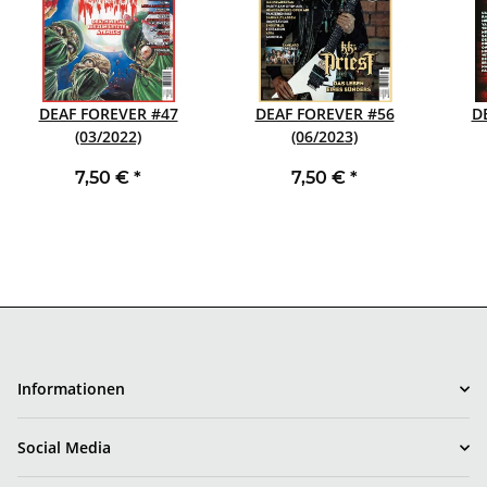
DEAF FOREVER #47
DEAF FOREVER #56
D
(03/2022)
(06/2023)
7,50 €
*
7,50 €
*
Informationen
Social Media