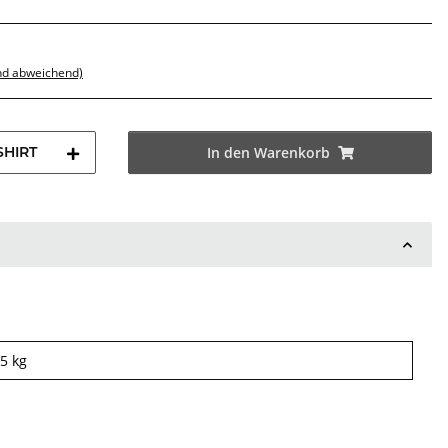
nd abweichend)
SHIRT
In den Warenkorb
25
kg