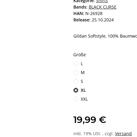
Kategorie:
Shirts
Bands:
BLACK CURSE
HAN:
N-26928
Release:
25.10.2024
Gildan Softstyle, 100% Baumwo
Größe
L
M
S
XL
XXL
19,99 €
inkl. 19% USt. , zzgl.
Versand