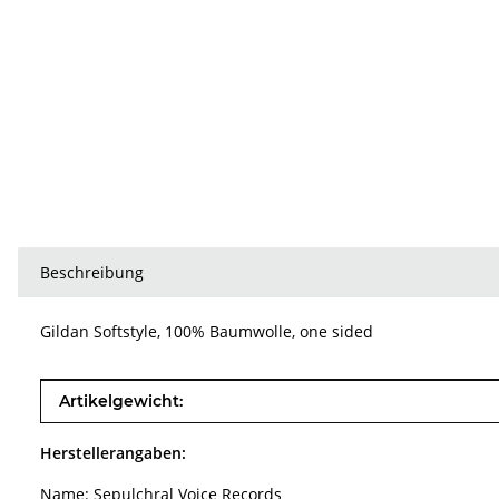
Beschreibung
Gildan Softstyle, 100% Baumwolle, one sided
Produkteigenschaft
Wert
Artikelgewicht:
Herstellerangaben:
Name: Sepulchral Voice Records