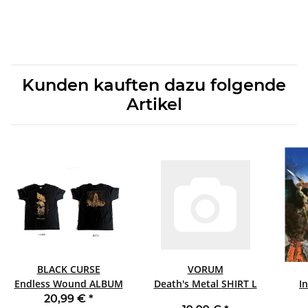
Kunden kauften dazu folgende
Artikel
BLACK CURSE
VORUM
Endless Wound ALBUM
Death's Metal SHIRT L
I
COVER VERSION 2 SHIRT
20,99 €
*