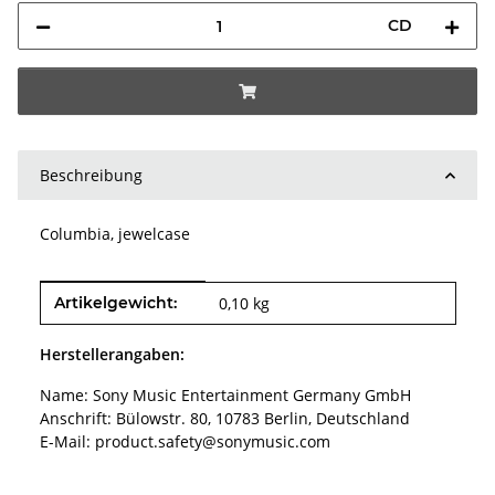
CD
Beschreibung
Columbia, jewelcase
Produkteigenschaft
Wert
Artikelgewicht:
0,10
kg
Herstellerangaben:
Name: Sony Music Entertainment Germany GmbH
Anschrift: Bülowstr. 80, 10783 Berlin, Deutschland
E-Mail: product.safety@sonymusic.com