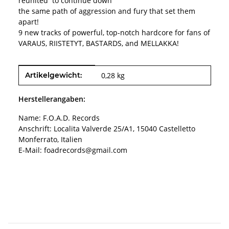
reunited to continue down
the same path of aggression and fury that set them
apart!
9 new tracks of powerful, top-notch hardcore for fans of
VARAUS, RIISTETYT, BASTARDS, and MELLAKKA!
Produkteigenschaft
Wert
Artikelgewicht:
0,28
kg
Herstellerangaben:
Name: F.O.A.D. Records
Anschrift: Localita Valverde 25/A1, 15040 Castelletto
Monferrato, Italien
E-Mail: foadrecords@gmail.com