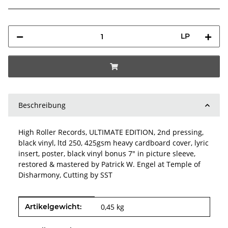
LP
Beschreibung
High Roller Records, ULTIMATE EDITION, 2nd pressing,
black vinyl, ltd 250, 425gsm heavy cardboard cover, lyric
insert, poster, black vinyl bonus 7" in picture sleeve,
restored & mastered by Patrick W. Engel at Temple of
Disharmony, Cutting by SST
Produkteigenschaft
Wert
Artikelgewicht:
0,45
kg