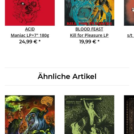
ACID
BLOOD FEAST
Maniac LP+7" 180g
Kill for Pleasure LP
BLACK
BLACK 4251267713295
24,99 €
*
19,99 €
*
2023
Ähnliche Artikel