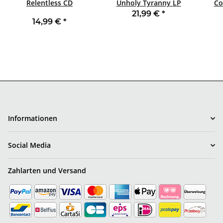
Relentless CD
Unholy Tyranny LP
Conq
PICTURE PERSECUTION
21,99 €
*
14,99 €
*
MANIA
Informationen
Social Media
Zahlarten und Versand