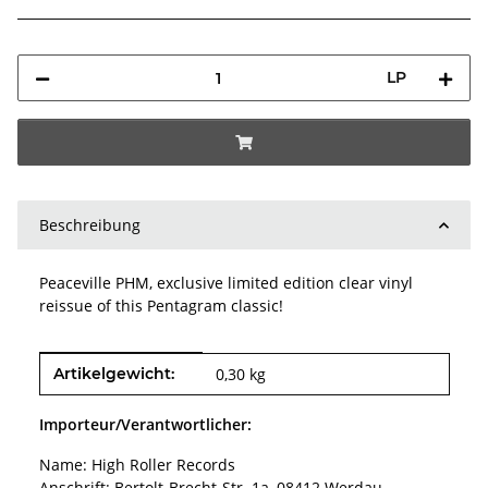
LP
Beschreibung
Peaceville PHM, exclusive limited edition clear vinyl
reissue of this Pentagram classic!
Produkteigenschaft
Wert
Artikelgewicht:
0,30
kg
Importeur/Verantwortlicher:
Name: High Roller Records
Anschrift: Bertolt-Brecht-Str. 1a, 08412 Werdau,