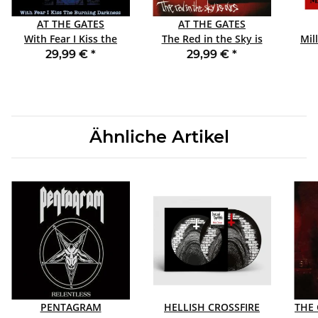
AT THE GATES
AT THE GATES
With Fear I Kiss the
The Red in the Sky is
Mil
Burning Darkness LP
Ours LP CLEAR
(Mil
29,99 €
*
29,99 €
*
CLEAR
Ähnliche Artikel
PENTAGRAM
HELLISH CROSSFIRE
THE 