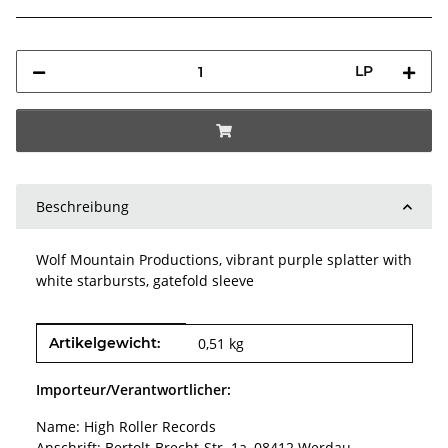
LP
Beschreibung
Wolf Mountain Productions, vibrant purple splatter with
white starbursts, gatefold sleeve
Produkteigenschaft
Wert
Artikelgewicht:
0,51
kg
Importeur/Verantwortlicher:
Name: High Roller Records
Anschrift: Bertolt-Brecht-Str. 1a, 08412 Werdau,