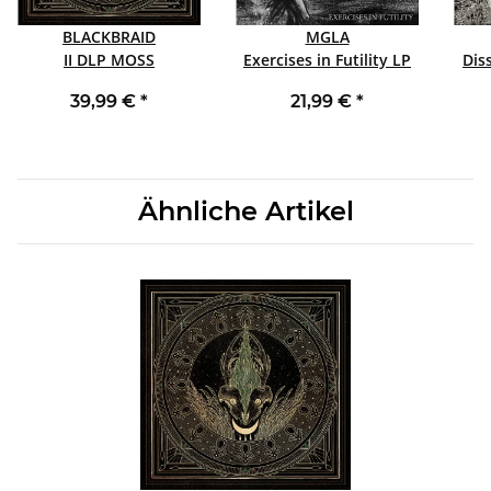
BLACKBRAID
MGLA
II DLP MOSS
Exercises in Futility LP
Dis
39,99 €
*
21,99 €
*
Ähnliche Artikel